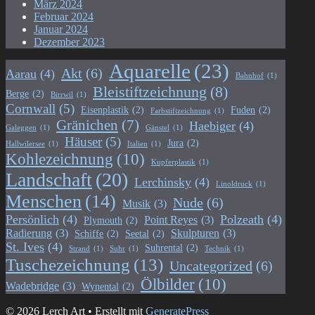
März 2024
Februar 2024
Januar 2024
Dezember 2023
Aquarelle
(23)
Akt
(6)
Aarau
(4)
Bahnhof
(1)
Bleistiftzeichnung
(8)
Berge
(2)
Birrwil
(1)
Cornwall
(5)
Eisenplastik
(2)
Fuden
(2)
Farbstiftzeichnung
(1)
Gränichen
(7)
Haebiger
(4)
Galeggen
(1)
Gänstel
(1)
Häuser
(5)
Jura
(2)
Hallwilersee
(1)
Italien
(1)
Kohlezeichnung
(10)
Kupferplastik
(1)
Landschaft
(20)
Lerchinsky
(4)
Linoldruck
(1)
Menschen
(14)
Nude
(6)
Musik
(3)
Persönlich
(4)
Polzeath
(4)
Point Reyes
(3)
Plymouth
(2)
Radierung
(3)
Skulpturen
(3)
Schiffe
(2)
Seetal
(2)
St. Ives
(4)
Suhrental
(2)
Strand
(1)
Suhr
(1)
Technik
(1)
Tuschezeichnung
(13)
Uncategorized
(6)
Ölbilder
(10)
Wadebridge
(3)
Wynental
(2)
© 2026 Lerch Art
• Erstellt mit
GeneratePress