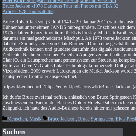
FOH Bruce Springsteen mit Bruce Biografie und viele Info
Bruce Jackson -1978 Darkness Tour mit Photos mit CBA 32
Article 1978 Tour with the
Bruce Robert Jackson (3. Juni 1949 – 29. Januar 2011) war ein austral
Bühnenbauunternehmen JANDS mitbegründete. Er schloss sich dem a
1970er Jahren Konzertmonitore für Elvis Presley. Mit Clair Brothers,
darunter ein maßgeschneidertes Mischpult. Ab 1978 tourte Jackson ei
dabei die Soundsysteme von Clair Brothers. Durch eine geschäftliche 
Audiotechnik kennen und gründete daraufhin das digitale Audiounter
Zeit lebte. Nachdem er seinen Anteil an Apogee verkauft hatte, grün
Clair iO, ein Lautsprechermanagementsystem zur Steuerung komplex
Hilfe von Dave McGraths Lake Technology kommerziell. Dolby Labora
Vizepräsident. 2009 erwarb Lab.gruppen die Marke. Jackson wurde 20
Lautsprecher-Controller ausgezeichnet.
[rdp-wiki-embed url=’https://en.wikipedia.org/wiki/Bruce_Jackson_(
Ich durfte Bruce zwei mal treffen, anlässlich von Bruce Springsteen 
anschliessendem Bier in der Bar des Dolder Hotels. Dabei machte er 
Zeitpunkt, ich hatte das Audio-Business bereits hinter mir gelassen un
Kategorien
Schlagwörter
Menschen
,
Musik
Bruce Jackson
,
Bruce Springsteen
,
Elvis Pres
Suchen