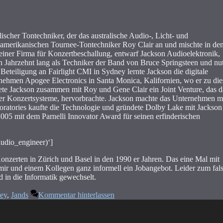
ischer Tontechniker, der das australische Audio-, Licht- und
merikanischen Tournee-Tontechniker Roy Clair an und mischte in de
 einer Firma für Konzertbeschallung, entwarf Jackson Audioelektronik,
n Jahrzehnt lang als Techniker der Band von Bruce Springsteen und nu
Beteiligung an Fairlight CMI in Sydney lernte Jackson die digitale
nehmen Apogee Electronics in Santa Monica, Kalifornien, wo er zu die
dete Jackson zusammen mit Roy und Gene Clair ein Joint Venture, das d
er Konzertsysteme, hervorbrachte. Jackson machte das Unternehmen m
tories kaufte die Technologie und gründete Dolby Lake mit Jackson 
05 mit dem Parnelli Innovator Award für seinen erfinderischen
audio_engineer)‘]
Konzerten in Zürich und Basel in den 1990 er Jahren. Das eine Mal mit
mir und einem Kollegen ganz informell ein Jobangebot. Leider zum fal
d in die Informatik gewechselt.
ley
,
Jands
Kommentar hinterlassen