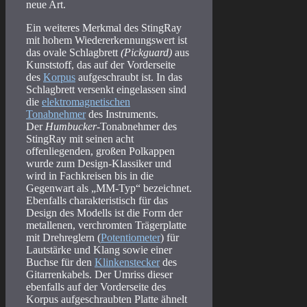
neue Art.
Ein weiteres Merkmal des StingRay
mit hohem Wiedererkennungswert ist
das ovale Schlagbrett
(Pickguard)
aus
Kunststoff, das auf der Vorderseite
des
Korpus
aufgeschraubt ist. In das
Schlagbrett versenkt eingelassen sind
die
elektromagnetischen
Tonabnehmer
des Instruments.
Der
Humbucker
-Tonabnehmer des
StingRay mit seinen acht
offenliegenden, großen Polkappen
wurde zum Design-Klassiker und
wird in Fachkreisen bis in die
Gegenwart als „MM-Typ“ bezeichnet.
Ebenfalls charakteristisch für das
Design des Modells ist die Form der
metallenen, verchromten Trägerplatte
mit Drehreglern (
Potentiometer
) für
Lautstärke und Klang sowie einer
Buchse für den
Klinkenstecker
des
Gitarrenkabels. Der Umriss dieser
ebenfalls auf der Vorderseite des
Korpus aufgeschraubten Platte ähnelt