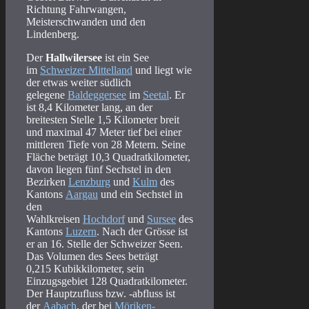
Richtung Fahrwangen,
Meisterschwanden und den
Lindenberg.
Der
Hallwilersee
ist ein See
im
Schweizer Mittelland
und liegt wie
der etwas weiter südlich
gelegene
Baldeggersee
im
Seetal
. Er
ist 8,4 Kilometer lang, an der
breitesten Stelle 1,5 Kilometer breit
und maximal 47 Meter tief bei einer
mittleren Tiefe von 28 Metern. Seine
Fläche beträgt 10,3 Quadratkilometer,
davon liegen fünf Sechstel in den
Bezirken
Lenzburg
und
Kulm
des
Kantons
Aargau
und ein Sechstel in
den
Wahlkreisen
Hochdorf
und
Sursee
des
Kantons
Luzern
. Nach der Grösse ist
er an 16. Stelle der Schweizer Seen.
Das Volumen des Sees beträgt
0,215 Kubikkilometer, sein
Einzugsgebiet 128 Quadratkilometer.
Der Hauptzufluss bzw. -abfluss ist
der
Aabach
, der bei
Möriken-