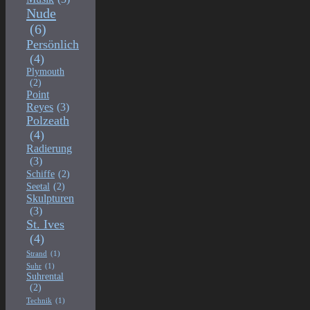
Nude
(6)
Persönlich
(4)
Plymouth
(2)
Point
Reyes
(3)
Polzeath
(4)
Radierung
(3)
Schiffe
(2)
Seetal
(2)
Skulpturen
(3)
St. Ives
(4)
Strand
(1)
Suhr
(1)
Suhrental
(2)
Technik
(1)