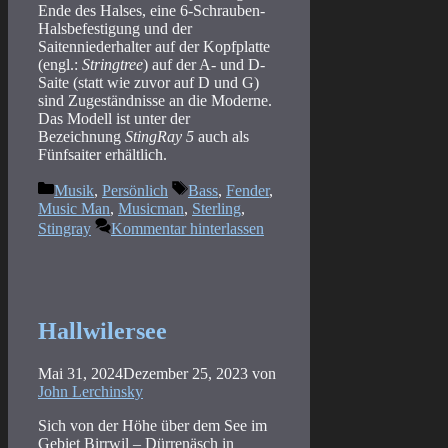
Ende des Halses, eine 6-Schrauben-
Halsbefestigung und der
Saitenniederhalter auf der Kopfplatte
(engl.:
Stringtree
) auf der A- und D-
Saite (statt wie zuvor auf D und G)
sind Zugeständnisse an die Moderne.
Das Modell ist unter der
Bezeichnung
StingRay 5
auch als
Fünfsaiter erhältlich.
Kategorien
Schlagwörter
Musik
,
Persönlich
Bass
,
Fender
,
Music Man
,
Musicman
,
Sterling
,
Stingray
Kommentar hinterlassen
Hallwilersee
Mai 31, 2024
Dezember 25, 2023
von
John Lerchinsky
Sich von der Höhe über dem See im
Gebiet Birrwil – Dürrenäsch in