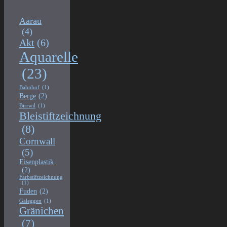
Aarau
(4)
Akt
(6)
Aquarelle
(23)
Bahnhof
(1)
Berge
(2)
Birrwil
(1)
Bleistiftzeichnung
(8)
Cornwall
(5)
Eisenplastik
(2)
Farbstiftzeichnung
(1)
Fuden
(2)
Galeggen
(1)
Gränichen
(7)