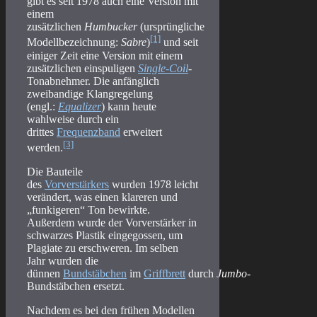
gibt es seit 1978 auch eine Version mit
einem
zusätzlichen
Humbucker
(ursprüngliche
[1]
Modellbezeichnung:
Sabre
)
und seit
einiger Zeit eine Version mit einem
zusätzlichen einspuligen
Single-Coil
-
Tonabnehmer. Die anfänglich
zweibandige Klangregelung
(engl.:
Equalizer
) kann heute
wahlweise durch ein
drittes
Frequenzband
erweitert
[3]
werden.
Die Bauteile
des
Vorverstärkers
wurden 1978 leicht
verändert, was einen klareren und
„funkigeren“ Ton bewirkte.
Außerdem wurde der Vorverstärker in
schwarzes Plastik eingegossen, um
Plagiate zu erschweren. Im selben
Jahr wurden die
dünnen
Bundstäbchen
im
Griffbrett
durch
Jumbo
-
Bundstäbchen ersetzt.
Nachdem es bei den frühen Modellen