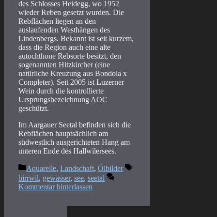
des Schlosses Heidegg, wo 1952
wieder Reben gesetzt wurden. Die
Rebflächen liegen an den
auslaufenden Westhängen des
Lindenbergs. Bekannt ist seit kurzem,
dass die Region auch eine alte
autochthone Rebsorte besitzt, den
sogenannten Hitzkircher (eine
natürliche Kreuzung aus Bondola x
Completer). Seit 2005 ist Luzerner
Wein durch die kontrollierte
Ursprungsbezeichnung AOC
geschützt.
Im Aargauer Seetal befinden sich die
Rebflächen hauptsächlich am
südwestlich ausgerichteten Hang am
unteren Ende des Hallwilersees.
Kategorien
Schlagwörter
Aquarelle
,
Landschaft
,
Ölbilder
birrwil
,
gewässer
,
see
,
seetal
Kommentar hinterlassen