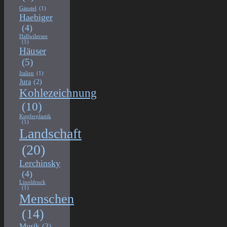
Gänstel
(1)
Haebiger
(4)
Hallwilersee
(1)
Häuser
(5)
Italien
(1)
Jura
(2)
Kohlezeichnung
(10)
Kupferplastik
(1)
Landschaft
(20)
Lerchinsky
(4)
Linoldruck
(1)
Menschen
(14)
Musik
(3)