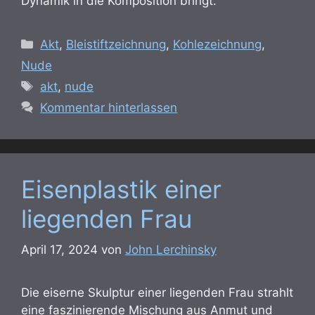
Dynamik in die Komposition bringt.
Kategorien
Akt
,
Bleistiftzeichnung
,
Kohlezeichnung
,
Nude
Schlagwörter
akt
,
nude
Kommentar hinterlassen
Eisenplastik einer
liegenden Frau
April 17, 2024
von
John Lerchinsky
Die eiserne Skulptur einer liegenden Frau strahlt
eine faszinierende Mischung aus Anmut und