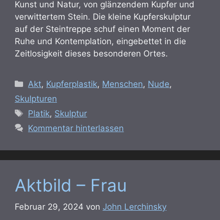
Kunst und Natur, von glänzendem Kupfer und
verwittertem Stein. Die kleine Kupferskulptur
auf der Steintreppe schuf einen Moment der
Ruhe und Kontemplation, eingebettet in die
Zeitlosigkeit dieses besonderen Ortes.
Kategorien
Akt
,
Kupferplastik
,
Menschen
,
Nude
,
Skulpturen
Schlagwörter
Platik
,
Skulptur
Kommentar hinterlassen
Aktbild – Frau
Februar 29, 2024
von
John Lerchinsky