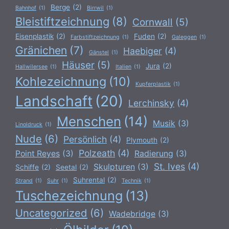
Berge
(2)
Bahnhof
(1)
Birrwil
(1)
Bleistiftzeichnung
(8)
Cornwall
(5)
Eisenplastik
(2)
Fuden
(2)
Farbstiftzeichnung
(1)
Galeggen
(1)
Gränichen
(7)
Haebiger
(4)
Gänstel
(1)
Häuser
(5)
Jura
(2)
Hallwilersee
(1)
Italien
(1)
Kohlezeichnung
(10)
Kupferplastik
(1)
Landschaft
(20)
Lerchinsky
(4)
Menschen
(14)
Musik
(3)
Linoldruck
(1)
Nude
(6)
Persönlich
(4)
Plymouth
(2)
Polzeath
(4)
Point Reyes
(3)
Radierung
(3)
St. Ives
(4)
Skulpturen
(3)
Schiffe
(2)
Seetal
(2)
Suhrental
(2)
Strand
(1)
Suhr
(1)
Technik
(1)
Tuschezeichnung
(13)
Uncategorized
(6)
Wadebridge
(3)