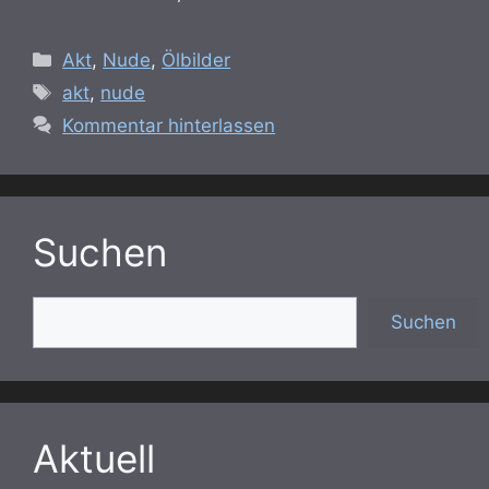
Kategorien
Akt
,
Nude
,
Ölbilder
Schlagwörter
akt
,
nude
Kommentar hinterlassen
Suchen
Suchen
Suchen
Aktuell