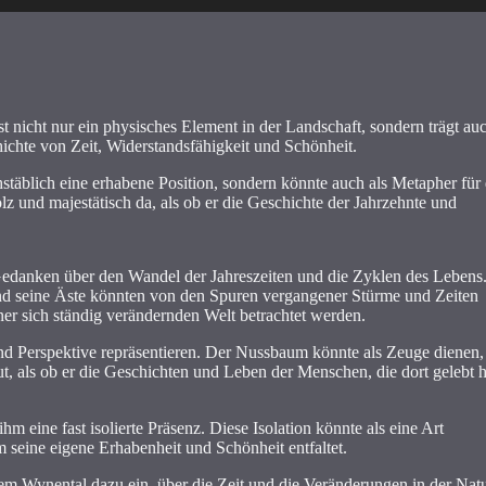
 nicht nur ein physisches Element in der Landschaft, sondern trägt au
hichte von Zeit, Widerstandsfähigkeit und Schönheit.
stäblich eine erhabene Position, sondern könnte auch als Metapher für 
 und majestätisch da, als ob er die Geschichte der Jahrzehnte und
Gedanken über den Wandel der Jahreszeiten und die Zyklen des Lebens
, und seine Äste könnten von den Spuren vergangener Stürme und Zeiten
ner sich ständig verändernden Welt betrachtet werden.
nd Perspektive repräsentieren. Der Nussbaum könnte als Zeuge dienen,
ut, als ob er die Geschichten und Leben der Menschen, die dort gelebt 
hm eine fast isolierte Präsenz. Diese Isolation könnte als eine Art
m seine eigene Erhabenheit und Schönheit entfaltet.
em Wynental dazu ein, über die Zeit und die Veränderungen in der Nat