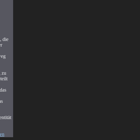
, die
er
weg
g zu
eilt
 das
as
ntität
sen