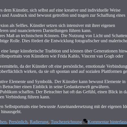
s dem Künstler, sich selbst auf eine kreative und individuelle Weise
n und Ausdruck sind bewusst getroffen und tragen zur Schaffung eines
exion als Selfies. Künstler setzen sich intensiver mit ihrer eigenen
eferen und nuancierteren Darstellungen führen kann.
öheres Maß an technischem Können. Die Nutzung von Licht und Schatten
tige Rolle. Dies fördert die Entwicklung fotografischer und malerisch
n eine lange künstlerische Tradition und können über Generationen hin
elbstportraits von Künstlern wie Frida Kahlo, Vincent van Gogh oder
 vermitteln, da der Künstler oft eine persönliche, emotionale Verbindun
rflächlich wirken, da sie oft spontan und auf sozialen Plattformen get
rrative Elemente und Symbolik. Der Künstler kann bewusst Elemente in
em Betrachter einen Einblick in seine Gedankenwelt gewähren.
ublikum schaffen. Der Betrachter hat oft das Gefühl, einen Blick in d
alen Verbindung führen kann.
 Selbstportraits eine bewusste Auseinandersetzung mit der eigenen Ide
 hinausgeht.
hen
,
Persönlich
,
Radierung
,
Tuschezeichnung
Kommentar hinterlas