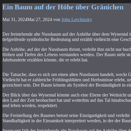
Ein Baum auf der Höhe über Gränichen
Mai 31, 2024
Mai 27, 2024
von
John Lerchinsky
Der freistehende alte Nussbaum auf der Anhöhe über dem Wynental ist
tiefgreifende symbolische Bedeutung und erzählt vielleicht eine Gesc
Die Anhöhe, auf der der Nussbaum thront, verleiht ihm nicht nur buch
Höhen und Tiefen des Lebens verstanden werden. Der Baum steht stolz
Jahrhunderte erzählen könnte, die er erlebt hat.
Die Tatsache, dass es sich um einen alten Nussbaum handelt, weckt 
Vielleicht hat er zahlreiche Frühlingsblüten und Herbstnüsse erlebt
gezeichnet sein. Der Baum könnte als Symbol der Beständigkeit in ei
Der Blick über das Wynental könnte auch eine Ebene der Weitsicht u
den Lauf der Zeit beobachtet hat und weiterhin auf das Tal hinabscha
und leben werden, respektiert.
Die Freistellung des Baumes betont seine Einzigartigkeit und verleiht i
Standhaftigkeit in der Einsamkeit interpretiert werden, in der der Bau
Insgesamt lädt der freistehende alte Nussbaum auf der Anhöhe über d