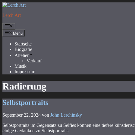
Zum
Inhalt
Lerch Art
springen
Menü
Menü
Startseite
Biografie
Altelier
Verkauf
Musik
Impressum
Radierung
Selbstportraits
September 22, 2024
von
John Lerchinsky
Selbstportraits im Gegensatz zu Selfies können eine tiefere künstleri
einige Gedanken zu Selbstportraits: