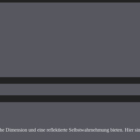
sche Dimension und eine reflektierte Selbstwahrnehmung bieten. Hier si