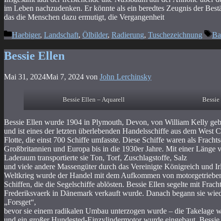
im Leben nachzudenken. Er könnte als ein beredtes Zeugnis der Best
das die Menschen dazu ermutigt, die Vergangenheit
Kategorien
Sc
Haebiger
,
Landschaft
,
Ölbilder
,
Radierung
,
Tuschezeichnung
B
Bessie Ellen
Mai 31, 2024
Mai 7, 2024
von
John Lerchinsky
Bessie Ellen – Aquarell
Bessie
Bessie Ellen wurde 1904 in Plymouth, Devon, von William Kelly geb
und ist eines der letzten überlebenden Handelsschiffe aus dem West C
Flotte, die einst 700 Schiffe umfasste. Diese Schiffe waren als Fracht
Großbritannien und Europa bis in die 1930er Jahre. Mit einer Länge 
Laderaum transportierte sie Ton, Torf, Zuschlagstoffe, Salz
und viele andere Massengüter durch das Vereinigte Königreich und I
Weltkrieg wurde der Handel mit dem Aufkommen von motorgetrieben
Schiffen, die die Segelschiffe ablösten. Bessie Ellen segelte mit Frac
Frederiksvaerk in Dänemark verkauft wurde. Danach begann sie wie
„Forsget“,
bevor sie einem radikalen Umbau unterzogen wurde – die Takelage wu
und ein großer Hundested-Einzylindermotor wurde eingebaut. Bessie