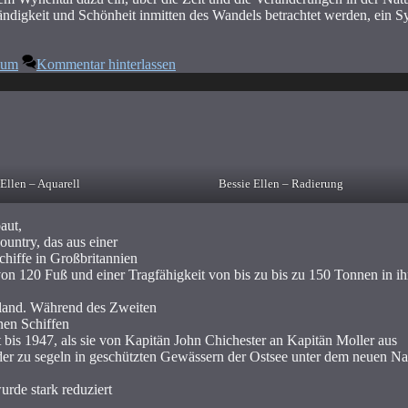
ändigkeit und Schönheit inmitten des Wandels betrachtet werden, ein S
hlagwörter
aum
Kommentar hinterlassen
 Ellen – Aquarell
Bessie Ellen – Radierung
aut,
ountry, das aus einer
schiffe in Großbritannien
von 120 Fuß und einer Tragfähigkeit von bis zu bis zu 150 Tonnen in i
rland. Während des Zweiten
en Schiffen
ht bis 1947, als sie von Kapitän John Chichester an Kapitän Moller aus
der zu segeln in geschützten Gewässern der Ostsee unter dem neuen N
rde stark reduziert