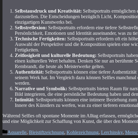
Selbstausdruck und Kreativität:
Selbstportraits ermöglichen e
darzustellen. Die Entscheidungen bezüglich Licht, Kompositio
einzigartigen Kunstwerks bei.
Selbstreflexion:
Selbstportraits erfordern eine tiefere Selbstrefl
Persönlichkeit, Emotionen und Identität auseinander, was zu ti
Technische Fertigkeiten:
Selbstportraits erfordern oft ein h
Auswahl der Perspektive und die Komposition spielen eine wich
Fertigkeiten.
Zeitlosigkeit und kulturelle Bedeutung:
Selbstportraits habe
einen kulturellen Wert behalten. Denken Sie nur an berühmte S
Rembrandt, die heute als Meisterwerke gelten.
Authentizität:
Selbstportraits können eine tiefere Authentizität
seinem Werk hat. Im Vergleich dazu können Selfies manchmal obe
werden.
Narrative und Symbolik:
Selbstportraits bieten Raum für na
Bild integrieren, die eine persönliche Bedeutung haben und d
Intimität:
Selbstportraits können eine intimere Beziehung zum P
Innere des Künstlers zu werfen, was zu einer tieferen emotion
Während Selfies oft spontane Momente im Alltag erfassen, ermöglichen
und eine Möglichkeit zur Schaffung von Kunst, die über den Moment
Kategorien
Aquarelle
,
Bleistiftzeichnung
,
Kohlezeichnung
,
Lerchinsky
,
Mensc