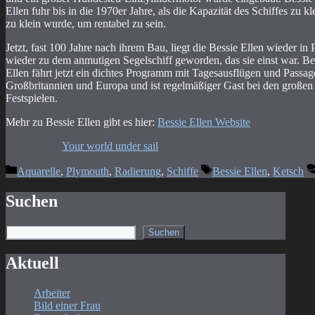
Ellen fuhr bis in die 1970er Jahre, als die Kapazität des Schiffes zu k
zu klein wurde, um rentabel zu sein.
Jetzt, fast 100 Jahre nach ihrem Bau, liegt die Bessie Ellen wieder in
wieder zu dem anmutigen Segelschiff geworden, das sie einst war. Be
Ellen fährt jetzt ein dichtes Programm mit Tagesausflügen und Passag
Großbritannien und Europa und ist regelmäßiger Gast bei den großen
Festspielen.
Mehr zu Bessie Ellen gibt es hier:
Bessie Ellen Website
Your world under sail
Kategorien
Schlagwörter
Aquarelle
,
Plymouth
,
Radierung
,
Schiffe
Bessie Ellen
,
Ketsch
Suchen
Suchen
Suchen
Aktuell
Arbeiter
Bild einer Frau