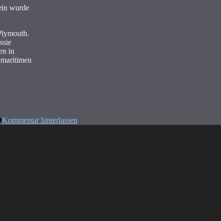
lein wurde
 Plymouth.
ssie
en in
 maritimen
Kommentar hinterlassen