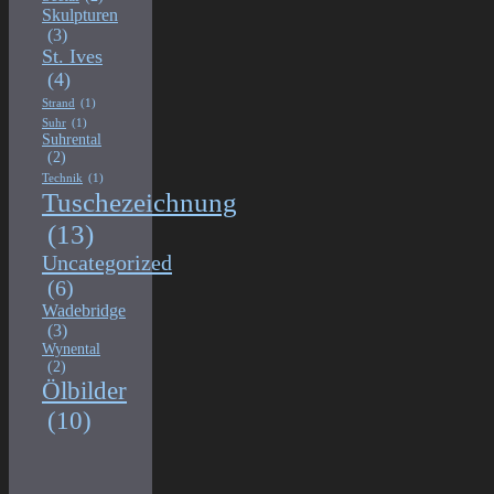
Skulpturen
(3)
St. Ives
(4)
Strand
(1)
Suhr
(1)
Suhrental
(2)
Technik
(1)
Tuschezeichnung
(13)
Uncategorized
(6)
Wadebridge
(3)
Wynental
(2)
Ölbilder
(10)