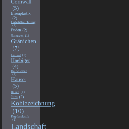
Cornwall
(5)
Eisenplastik
(2)
Farbstiftzeichnung
(1)
Fuden
(2)
Galeggen
(1)
Gränichen
(7)
Gänstel
(1)
Haebiger
(4)
Hallwilersee
(1)
Häuser
(5)
Italien
(1)
Jura
(2)
Kohlezeichnung
(10)
Kupferplastik
(1)
Landschaft