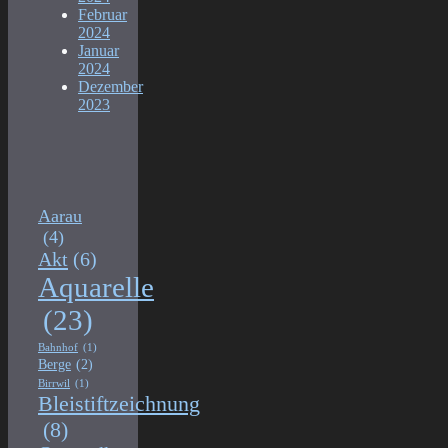
Februar
2024
Januar
2024
Dezember
2023
Aarau
(4)
Akt
(6)
Aquarelle
(23)
Bahnhof
(1)
Berge
(2)
Birrwil
(1)
Bleistiftzeichnung
(8)