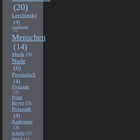
(20)
Lerchinsky
(4)
Linoldruck
(1)
Menschen
(14)
Musik
(3)
Nude
(6)
Persönlich
(4)
Plymouth
(2)
Point
Reyes
(3)
Polzeath
(4)
Radierung
(3)
Schiffe
(2)
Seetal
(2)